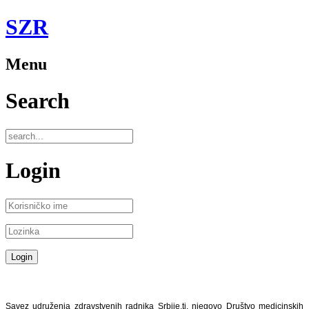
SZR
Menu
Search
Login
Savez udruženja zdravstvenih radnika Srbije,tj. njegovo Društvo medicinskih