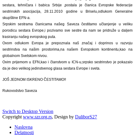
sestara, tehničara i babica Srbije ,postala je članica Evropske federacije
sestrinskih asocijacija, 28.11.2010 godine u Briselu,odlukom Generalne
skupštine EFN-a.
Srpskim sestrama članicama našeg Saveza čestitamo učlanjenje u veliku
porodicu sestara Evrope,i pozivamo sve sestre da nam se pridruže u daljem
trasiranju našeg evropskog puta.
Ovom odlukom Evropa je prepoznala naš značaj i doprinos u razvoju
sestrinstva na našim prostorima,na našem Evropskom kontinentu,kao na
globalnom Svetskom nivou.
Ovim prijemom u EFN,kao i članstvom u ICN-u,srpsko sestrinstvo je pokazalo
da je deo velikog jedinstvenog glasa sestara Evrope i sveta.
JOŠ JEDNOM ISKRENO ČESTITAMO!!
Rukovodstvo Saveza
Switch to Desktop Version
Copyright
www.szr.org.rs
, Design by
DaliborS27
Naslovna
Delatnosti