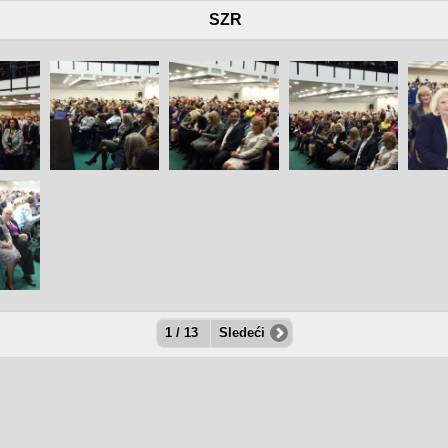
SZR
1 / 13
Sledeći